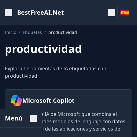
🇪🇸
BestFreeAI.Net
Inicio
/
Etiquetas
/
productividad
productividad
Explora herramientas de IA etiquetadas con
productividad.
Microsoft Copilot
El asistente de IA de Microsoft que combina el
Menú
poder de grandes modelos de lenguaje con datos
en tiempo real de las aplicaciones y servicios de
Microsoft 365