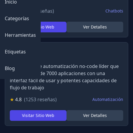
Inicio
★
4.7
(652 reseñas)
Chatbots
Categorías
Visitar Sitio Web
Ver Detalles
Herramientas
Etiquetas
Zapier
Plataforma de automatización no-code líder que
Blog
conecta más de 7000 aplicaciones con una
interfaz fácil de usar y potentes capacidades de
flujo de trabajo
★
4.8
(1253 reseñas)
Automatización
Visitar Sitio Web
Ver Detalles