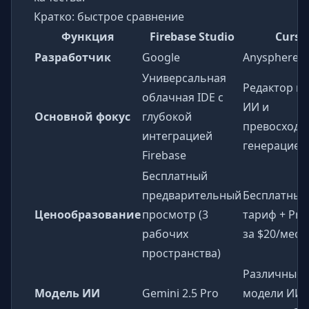
Кратко: быстрое сравнение
Функция
Firebase Studio
Curso
Разработчик
Google
Anysphere
Универсальная
Редактор ко
облачная IDE с
ИИ и
Основной фокус
глубокой
превосходн
интеграцией
генерацией 
Firebase
Бесплатный
предварительный
Бесплатный
Ценообразование
просмотр (3
тариф + Pro
рабочих
за $20/меся
пространства)
Различные
Модель ИИ
Gemini 2.5 Pro
модели ИИ,