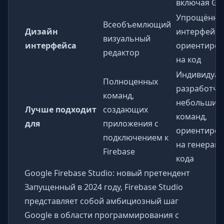
включая GP
Упрощённы
Всеобъемлющий
Дизайн
интерфейс,
визуальный
интерфейса
ориентиро
редактор
на код
Индивидуа
Полноценных
разработчи
команд,
небольших
Лучше подходит
создающих
команд,
для
приложения с
ориентиро
подключением к
на генерац
Firebase
кода
Google Firebase Studio: новый претендент
Запущенный в 2024 году, Firebase Studio
представляет собой амбициозный шаг
Google в области программирования с