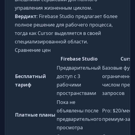
управления жизненным циклом.
Вердикт
: Firebase Studio предлагает более
полное решение для рабочего процесса,
тогда как Cursor выделяется в своей
специализированной области.
Сравнение цен
Firebase Studio
Curso
Предварительный
Базовые функ
Бесплатный
доступ с 3
ограниченн
тариф
рабочими
числом прем
пространствами
запросов
Пока не
объявлены после
Pro: $20/меся
Платные планы
предварительного
премиум-зап
просмотра