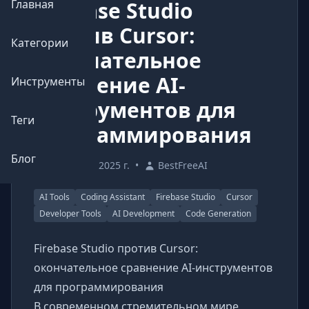
Firebase Studio
Главная
против Cursor:
Категории
окончательное
сравнение AI-
Инструменты
инструментов для
Теги
программирования
Блог
15 апреля 2025 г.
•
BestFreeAI
AI Tools
Coding Assistant
Firebase Studio
Cursor
Developer Tools
AI Development
Code Generation
Firebase Studio против Cursor:
окончательное сравнение AI-инструментов
для программирования
В современном стремительном мире