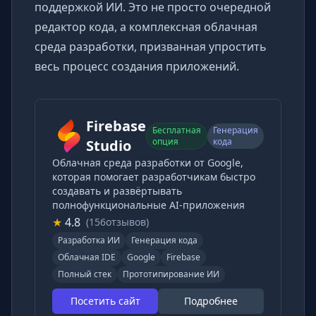
поддержкой ИИ. Это не просто очередной
редактор кода, а комплексная облачная
среда разработки, призванная упростить
весь процесс создания приложений.
Firebase
Бесплатная
Генерация
опция
кода
Studio
Облачная среда разработки от Google,
которая помогает разработчикам быстро
создавать и развёртывать
полнофункциональные AI-приложения
★
4.8
(156отзывов)
Разработка ИИ
Генерация кода
Облачная IDE
Google
Firebase
Полный стек
Прототипирование ИИ
Посетить сайт
Подробнее