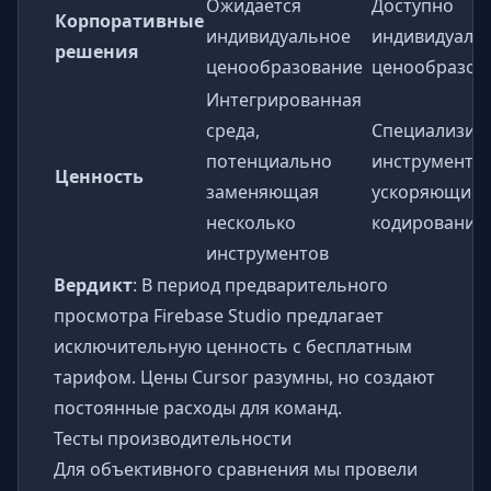
Ожидается
Доступно
Корпоративные
индивидуальное
индивидуаль
решения
ценообразование
ценообразов
Интегрированная
среда,
Специализир
потенциально
инструмент,
Ценность
заменяющая
ускоряющий 
несколько
кодирование
инструментов
Вердикт
: В период предварительного
просмотра Firebase Studio предлагает
исключительную ценность с бесплатным
тарифом. Цены Cursor разумны, но создают
постоянные расходы для команд.
Тесты производительности
Для объективного сравнения мы провели