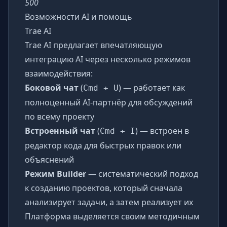
500
Возможности AI и помощь
Trae AI
Trae AI предлагает впечатляющую
интеграцию AI через несколько режимов
взаимодействия:
Боковой чат
(
) — работает как
Cmd + U
полноценный AI-партнёр для обсуждений
по всему проекту
Встроенный чат
(
) — встроен в
Cmd + I
редактор кода для быстрых правок или
объяснений
Режим Builder
— систематический подход
к созданию проектов, который сначала
анализирует задачи, а затем реализует их
Платформа выделяется своим методичным