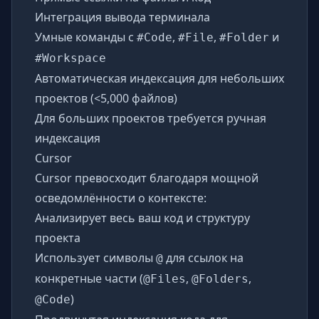
Интеграция вывода терминала
Умные команды с
,
,
и
#Code
#File
#Folder
#Workspace
Автоматическая индексация для небольших
проектов (<5,000 файлов)
Для больших проектов требуется ручная
индексация
Cursor
Cursor превосходит благодаря мощной
осведомлённости о контексте:
Анализирует весь ваш код и структуру
проекта
Использует символы
для ссылок на
@
конкретные части (
,
,
@Files
@Folders
)
@Code