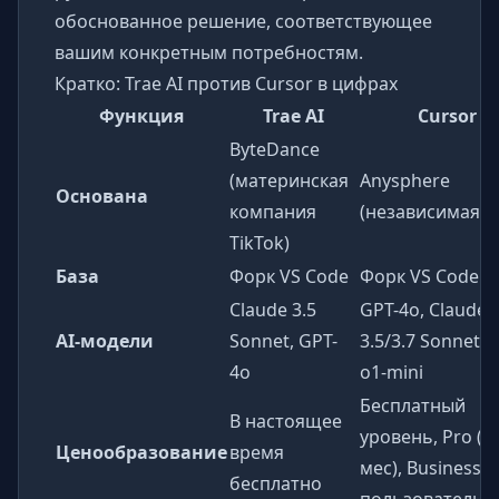
обоснованное решение, соответствующее
вашим конкретным потребностям.
Кратко: Trae AI против Cursor в цифрах
Функция
Trae AI
Cursor
ByteDance
(материнская
Anysphere
Основана
компания
(независимая)
TikTok)
База
Форк VS Code
Форк VS Code
Claude 3.5
GPT-4o, Claude
AI-модели
Sonnet, GPT-
3.5/3.7 Sonnet, o
4o
o1-mini
Бесплатный
В настоящее
уровень, Pro ($
Ценообразование
время
мес), Business (
бесплатно