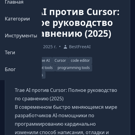
Главная
Trae AI против Cursor:
Категории
Полное руководство
по сравнению (2025)
Инструменты
17 апреля 2025 г.
•
BestFreeAI
Теги
AI coding
Trae AI
Cursor
code editor
AI development tools
programming tools
Блог
developer tools
Trae AI против Cursor: Полное руководство
по сравнению (2025)
В современном быстро меняющемся мире
разработчиков AI-помощники по
программированию кардинально
изменили способ написания, отладки и