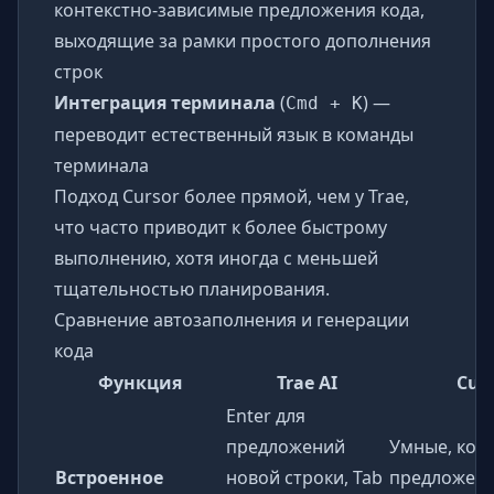
контекстно-зависимые предложения кода,
выходящие за рамки простого дополнения
строк
Интеграция терминала
(
) —
Cmd + K
переводит естественный язык в команды
терминала
Подход Cursor более прямой, чем у Trae,
что часто приводит к более быстрому
выполнению, хотя иногда с меньшей
тщательностью планирования.
Сравнение автозаполнения и генерации
кода
Функция
Trae AI
Cur
Enter для
предложений
Умные, кон
Встроенное
новой строки, Tab
предложени