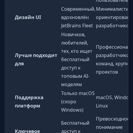
пользователь/м
Современный,
Минималистич
Дизайн UI
вдохновлён
ориентирован 
JetBrains Fleet
разработчиков
Новичков,
любителей,
Профессионал
тех, кто ищет
Лучше подходит
разработчиков,
бесплатный
для
команд, крупны
доступ к
проектов
топовым AI-
моделям
Только macOS
Поддержка
macOS, Window
(скоро
платформ
Linux
Windows)
Превосходное
Бесплатный
понимание
Ключевое
доступ к