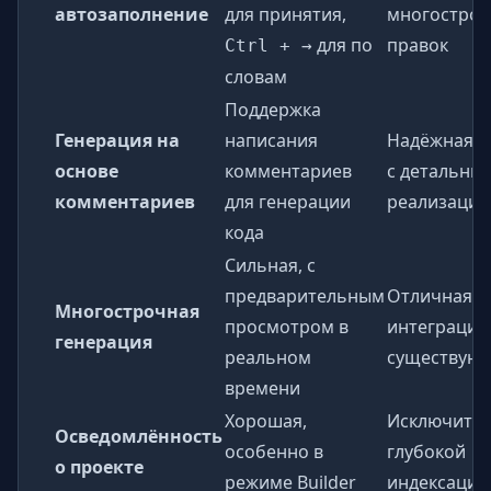
автозаполнение
для принятия,
многостро
для по
правок
Ctrl + →
словам
Поддержка
Генерация на
написания
Надёжная п
основе
комментариев
с детальны
комментариев
для генерации
реализаци
кода
Сильная, с
предварительным
Отличная, 
Многострочная
просмотром в
интеграцие
генерация
реальном
существующ
времени
Хорошая,
Исключител
Осведомлённость
особенно в
глубокой
о проекте
режиме Builder
индексацие