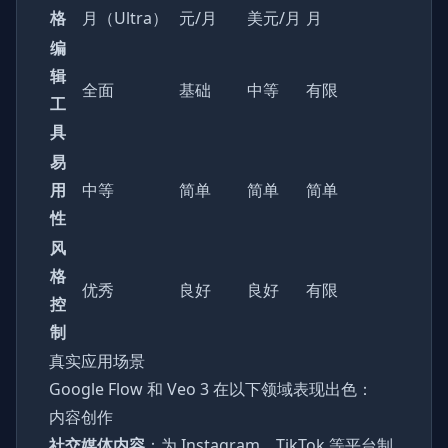
格
月（Ultra）
元/月
美元/月
月
编
辑
全面
基础
中等
有限
工
具
易
用
中等
简单
简单
简单
性
风
格
优秀
良好
良好
有限
控
制
真实应用场景
Google Flow 和 Veo 3 在以下领域表现出色：
内容创作
社交媒体内容
：为 Instagram、TikTok 等平台制