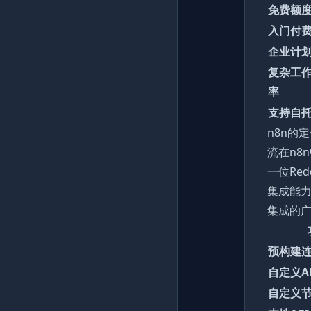
免费额
入门付
企业计
复杂工
率
支持自
n8n的
流在n8
一位Re
集成能
集成的
预构建
自定义A
自定义