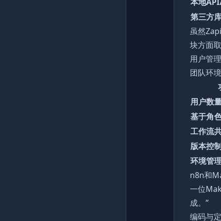
本地AP
第三方
虽然Za
块方面
用户管
团队环
用户数
基于角
工作流
版本控
环境管
n8n和
一位Ma
成。”
编码与