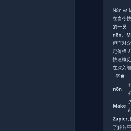
N8n vs
在当今
的一员
n8n
、
M
但面对
定价模
快速概览：n
在深入
平台
n8n
Make
Zapier
了解各