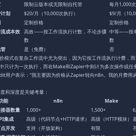
度
限制云版本或无限制自托管
每月1,000
费计划
$20/月（10,000次执行）
$9/月（10
划
定制价格
定制价格
作流成本效
高效——按工作流执行计数，不论步骤
中等——按
数
数
托管
是（免费）
否
定价模式在复杂工作流中尤为突出，因为它按工作流执行计费，而
n中只计为一次执行，而在Make和Zapier中则计为多次操作或任
ddit用户表示：“我主要因为价格从Zapier转向n8n。我的月费
力
广度和深度是关键考量：
功能
n8n
Make
连接器数量
1,000+
1,500+
6
PI集成
高级（代码节点+HTTP请求）
高级（HTTP模块）
节点开发
支持（开放架构）
有限