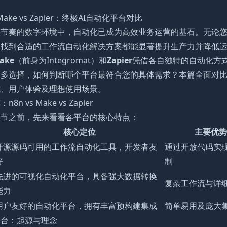
 Make vs Zapier：终极AI自动化平台对比
快节奏的数字环境中，自动化已成为高效业务运营的基石。无论
，找到合适的工作流自动化解决方案都能显著提升生产力并降低
ake
（前身为Integromat）和
Zapier
凭借各自独特的自动化方
众多选择，如何判断哪个平台最符合您的具体需求？本篇全面对
式、用户体验及理想使用场景。
8n vs Make vs Zapier
细节之前，先来看看各平台的核心特点：
核心定位
主要优势
开源源码可用的工作流自动化工具，开发者友
通过开放代码实
好
制
先进的可视化自动化平台，具备强大数据转换
复杂工作流与详
能力
用户友好的自动化平台，拥有丰富预构建集成
简单易用及庞大
平台：起源与理念