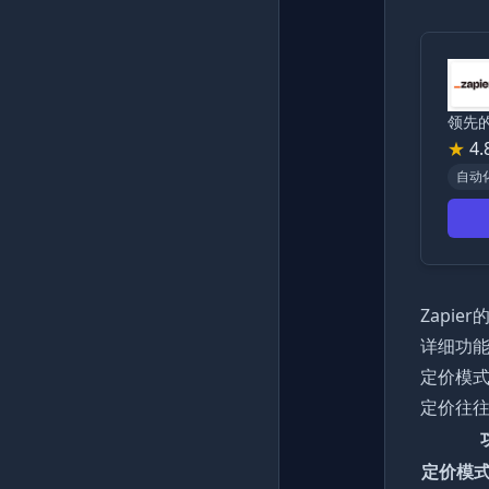
领先
★
4.
自动
Zapi
详细功
定价模
定价往
定价模