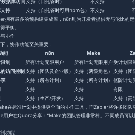
I/数据库访问
支持（自托管时）
不支持
库支持
支持（自托管时可用npm包）
不支持
pier拥有最多的预构建集成库，n8n则为开发者提供无与伦比的定
取得平衡。
理与协作
境下，协作功能至关重要：
功能
n8n
Make
Za
量限制
所有计划无限用户
所有计划无限用户
受计划限
色的访问控制
支持（团队及企业版）
支持（两级角色）
支持（团
共享
支持（所有计划）
支持（所有计划）
低阶计划
制
支持
支持
有限
理
支持（生产/开发）
支持
支持（高
Make在标准计划中提供更全面的协作工具，而Zapier将许多团
ke用户在Quora分享：“Make的团队管理非常棒。不同成员
定制功能