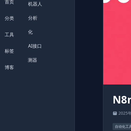
首页
💬
聊天机器人
📊
数据分析
分类
⚙️
自动化
工具
🔌
免费AI接口
标签
🔍
AI检测器
博客
N8
2025
自动化工