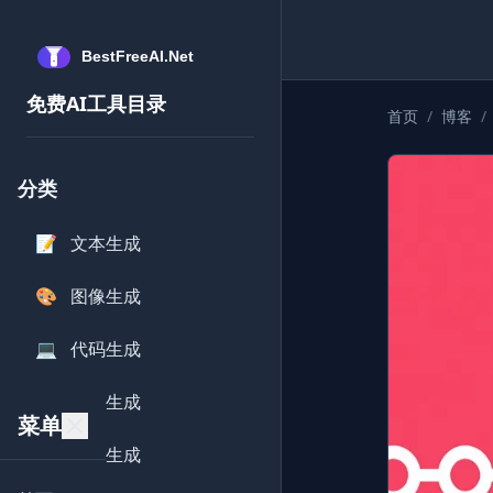
免费AI工具目录
首页
/
博客
/
分类
📝
文本生成
🎨
图像生成
💻
代码生成
🎵
音频生成
菜单
🎥
视频生成