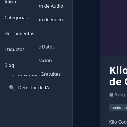
Inicio
🎵
Generación de Audio
Categorías
🎥
Generación de Video
💬
Chatbots
Herramientas
📊
Análisis de Datos
Etiquetas
⚙️
Automatización
Blog
Kil
🔌
APIs de IA Gratuitas
de 
🔍
Detector de IA
3 de j
codificaci
Kilo Cod