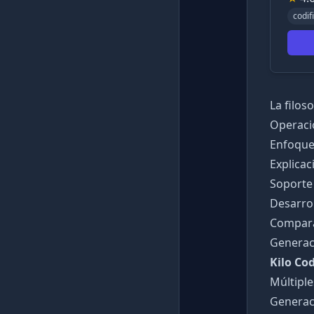
codif
La filoso
Operaci
Enfoque 
Explicac
Soporte
Desarro
Comparac
Generac
Kilo Co
Múltipl
Generac