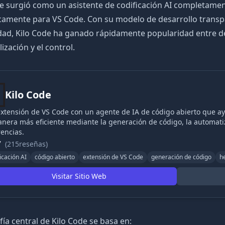
de surgió como un asistente de codificación AI completame
icamente para VS Code. Con su modelo de desarrollo transp
ad, Kilo Code ha ganado rápidamente popularidad entre de
ización y el control.
Kilo Code
xtensión de VS Code con un agente de IA de código abierto que ayu
nera más eficiente mediante la generación de código, la automatiz
encias.
7
(215reseñas)
icación AI
código abierto
extensión de VS Code
generación de código
h
Visitar Sitio Web
ofía central de Kilo Code se basa en: