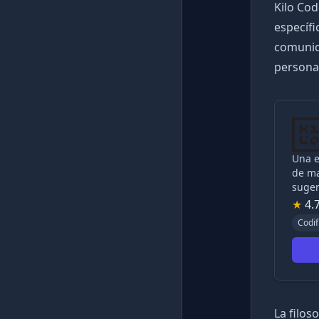
Kilo Co
específ
comunid
personal
Una e
de ma
suger
★
4.
Codif
La filos