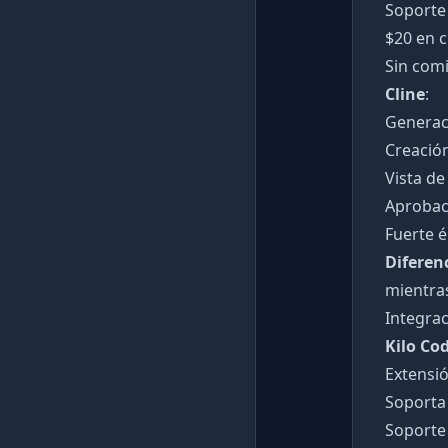
Soporte
$20 en 
Sin com
Cline
:
Generaci
Creación
Vista de
Aprobac
Fuerte é
Diferen
mientras
Integrac
Kilo Co
Extensi
Soporta
Soporte