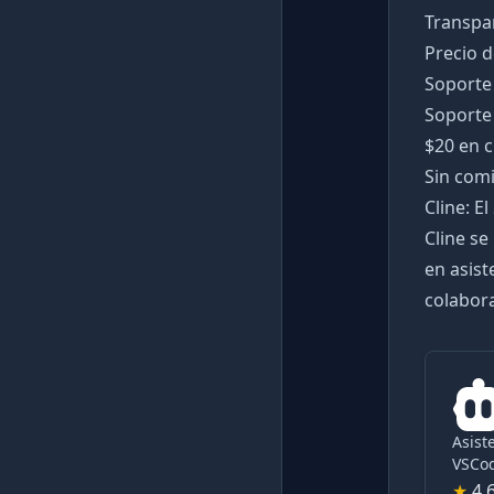
Transpa
Precio d
Soporte
Soporte 
$20 en 
Sin com
Cline: El
Cline se
en asist
colabora
Asist
VSCo
★
4.