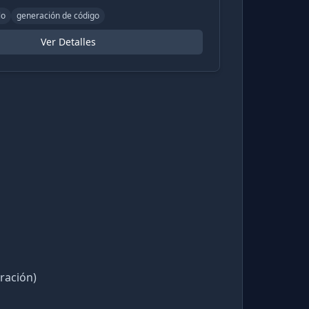
lo
generación de código
Ver Detalles
ración)