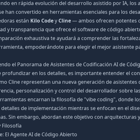
ndo en rápida evolución del desarrollo asistido por IA, los 
se han convertido en herramientas esenciales para los desa
doras están
Kilo Code
y
Cline
— ambos ofrecen potentes c
idad y transparencia que ofrece el software de código abiert
paración exhaustiva te ayudará a comprender las fortalezas
ramienta, empoderándote para elegir el mejor asistente par
ndo el Panorama de Asistentes de Codificación AI de Códi
 profundizar en los detalles, es importante entender el con
o Cline representan una nueva generación de asistentes de
encia, personalización y control del desarrollador sobre la
rramientas encarnan la filosofía de "vibe coding", donde lo
detalles de implementación mientras se enfocan en el diseño
s. Sin embargo, abordan este objetivo con arquitecturas y 
 Filosofía
e: El Agente AI de Código Abierto