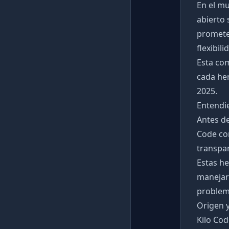
En el mu
abierto 
promete
flexibil
Esta com
cada her
2025.
Entendie
Antes de
Code com
transpar
Estas he
manejar 
problema
Origen y
Kilo Cod