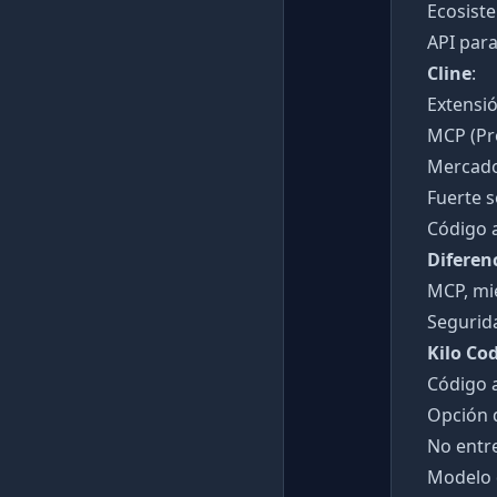
Ecosist
API para
Cline
:
Extensi
MCP (Pr
Mercado
Fuerte 
Código 
Diferen
MCP, mi
Segurida
Kilo Co
Código 
Opción 
No entr
Modelo 