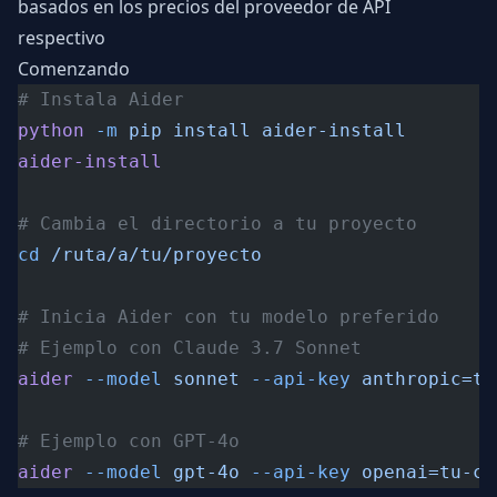
basados en los precios del proveedor de API
respectivo
Comenzando
# Instala Aider
python
 -m
 pip
 install
 aider-install
aider-install
# Cambia el directorio a tu proyecto
cd
 /ruta/a/tu/proyecto
# Inicia Aider con tu modelo preferido
# Ejemplo con Claude 3.7 Sonnet
aider
 --model
 sonnet
 --api-key
 anthropic=tu
# Ejemplo con GPT-4o
aider
 --model
 gpt-4o
 --api-key
 openai=tu-cl