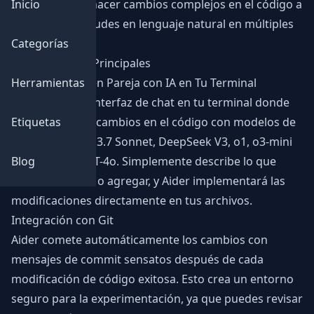
Inicio
permitiéndote hacer cambios complejos en el código a
través de solicitudes en lenguaje natural en múltiples
Categorías
archivos.
Características Principales
Herramientas
Programación en Pareja con IA en Tu Terminal
Aider crea una interfaz de chat en tu terminal donde
Etiquetas
puedes discutir cambios en el código con modelos de
IA como Claude 3.7 Sonnet, DeepSeek V3, o1, o3-mini
Blog
de OpenAI y GPT-4o. Simplemente describe lo que
deseas cambiar o agregar, y Aider implementará las
modificaciones directamente en tus archivos.
Integración con Git
Aider comete automáticamente los cambios con
mensajes de commit sensatos después de cada
modificación de código exitosa. Esto crea un entorno
seguro para la experimentación, ya que puedes revisar