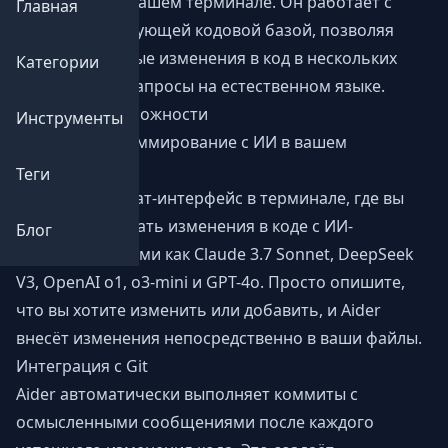
(LLM) прямо в вашем терминале. Он работает с
Главная
вашей существующей кодовой базой, позволяя
вносить сложные изменения в код в нескольких
Категории
файлах через запросы на естественном языке.
Основные возможности
Инструменты
Парное программирование с ИИ в вашем
терминале
Теги
Aider создаёт чат-интерфейс в терминале, где вы
можете обсуждать изменения в коде с ИИ-
Блог
моделями, такими как Claude 3.7 Sonnet, DeepSeek
V3, OpenAI o1, o3-mini и GPT-4o. Просто опишите,
что вы хотите изменить или добавить, и Aider
внесёт изменения непосредственно в ваши файлы.
Интеграция с Git
Aider автоматически выполняет коммиты с
осмысленными сообщениями после каждого