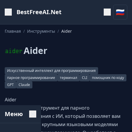
🇷🇺
BestFreeAI.Net
Главная
/
Инструменты
/
Aider
Aider
Искусственный интеллект для программирования
парное программирование
терминал
CLI
помощник по коду
GPT
Claude
Aider
Aider — это инструмент для парного
Меню
программирования с ИИ, который позволяет вам
сотрудничать с крупными языковыми моделями