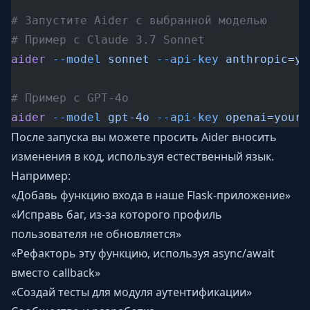
# Запустите Aider с выбранной моделью
# Пример с Claude 3.7 Sonnet
aider
 --model
 sonnet
 --api-key
 anthropic=yo
# Пример с GPT-4o
aider
 --model
 gpt-4o
 --api-key
 openai=your-
После запуска вы можете просить Aider вносить
изменения в код, используя естественный язык.
Например:
«Добавь функцию входа в наше Flask-приложение»
«Исправь баг, из-за которого профиль
пользователя не обновляется»
«Рефакторь эту функцию, используя async/await
вместо callback»
«Создай тесты для модуля аутентификации»