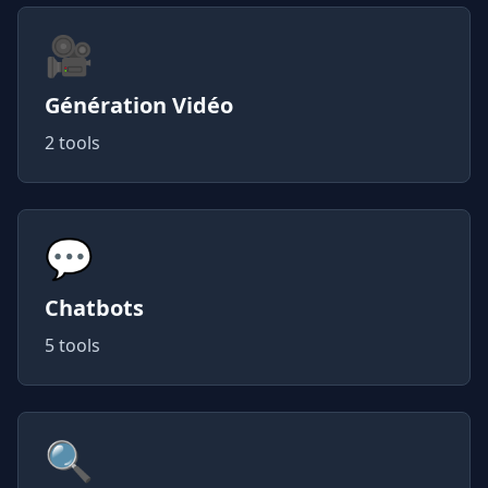
🎥
Génération Vidéo
2 tools
💬
Chatbots
5 tools
🔍