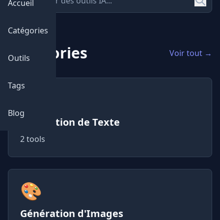
Accueil
Catégories
Catégories
Voir tout →
Outils
Tags
📝
Blog
Génération de Texte
2 tools
🎨
Génération d'Images