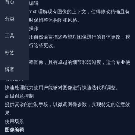
首页
上下文感知编辑
Flux 1 Kontext 理解现有图像的上下文，使得修改精确且有
分类
针对性，同时保留整体构图和风格。
基于文本的操作
工具
用户可以使用自然语言描述希望对图像进行的具体更改，模
型将准确执行这些更改。
标签
高质量生成
生成高分辨率图像，具有卓越的细节和清晰度，适合专业使
博客
用。
实时处理
快速处理能力使用户能够对图像进行快速迭代和调整。
高级创意控制
提供复杂的控制手段，以微调图像参数，实现特定的创意效
果。
使用场景
图像编辑