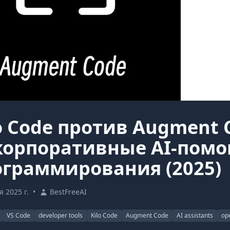
o Code против Augment 
 корпоративные AI-пом
ограммирования (2025)
 2025 г.
•
BestFreeAI
VS Code
developer tools
Kilo Code
Augment Code
AI assistants
op