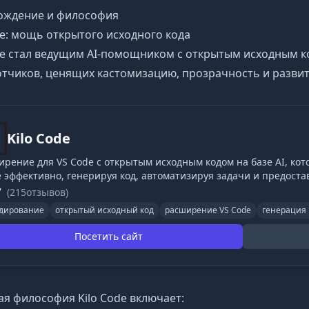
ождение и философия
de: мощь открытого исходного кода
de стал ведущим AI-помощником с открытым исходным к
тчиков, ценящих кастомизацию, прозрачность и разви
Kilo Code
рение для VS Code с открытым исходным кодом на базе AI, кот
е эффективно, генерируя код, автоматизируя задачи и предост
7
(215отзывов)
одирование
открытый исходный код
расширение VS Code
генерация 
Посетить сайт
я философия Kilo Code включает: