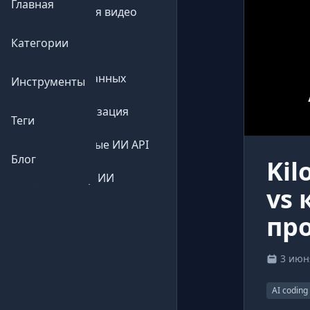
Главная
🎥
Генерация видео
Категории
💬
Чат-боты
📊
Анализ данных
Инструменты
⚙️
Автоматизация
Теги
🔌
Бесплатные ИИ API
Блог
Kil
🔍
Детектор ИИ
vs
пр
3 июня
AI coding