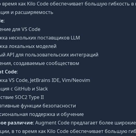
то время как Kilo Code обеспечивает большую гибкость 
ация и расширяемость
de
:
ние для VS Code
жка нескольких поставщиков LLM
жка локальных моделей
й API для пользовательских интеграций
ения, создаваемые сообществом
t Code
:
ка VS Code, JetBrains IDE, Vim/Neovim
ция с GitHub и Slack
ствие SOC2 Type II
ативные функции безопасности
сиональная поддержка и обучение
ое различие
: Augment Code предлагает более широки
ции, в то время как Kilo Code обеспечивает большую ги