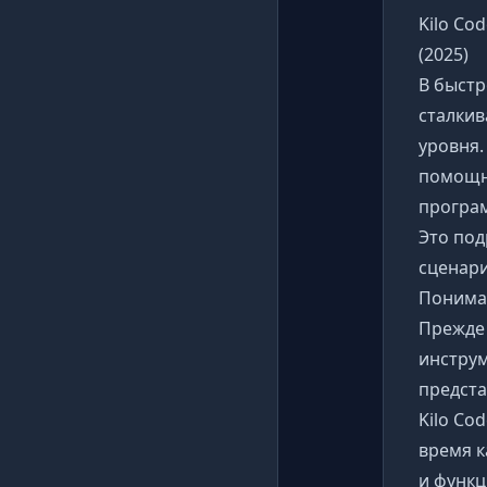
Kilo Co
(2025)
В быстр
сталки
уровня.
помощн
програ
Это под
сценари
Понима
Прежде 
инструм
предста
Kilo Co
время к
и функц