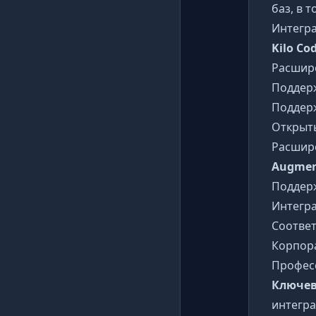
баз, в 
Интегр
Kilo Co
Расшире
Поддер
Поддер
Открыты
Расшир
Augmen
Поддерж
Интегра
Соответ
Корпор
Профес
Ключев
интегра