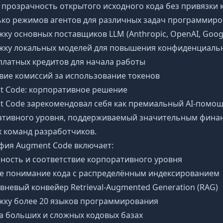
прозрачность открытого исходного кода без привязки 
ко режимов агентов для различных задач программир
ку основных поставщиков LLM (Anthropic, OpenAI, Goog
жку локальных моделей для повышения конфиденциаль
платных кредитов для начала работы
вие комиссий за использование токенов
t Code: корпоративное решение
t Code зарекомендовал себя как премиальный AI-помо
ативного уровня, поддерживаемый значительным фина
 команд разработчиков.
фия Augment Code включает:
ность и соответствие корпоративного уровня
е понимание кода с распределённым индексированием
вневый конвейер Retrieval-Augmented Generation (RAG)
жку более 20 языков программирования
а больших и сложных кодовых базах