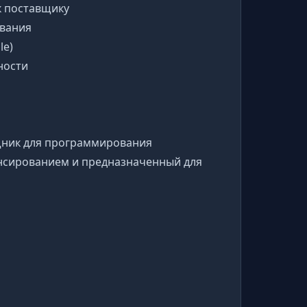
к поставщику
ования
le)
ности
щник для программирования
нсированием и предназначенный для