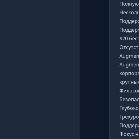
Полную 
Несколь
Поддерж
Поддер
$20 бес
Отсутст
Augmen
Augmen
корпор
крупных
Филосо
Безопас
Глубоко
Трёхуро
Поддер
Фокус н