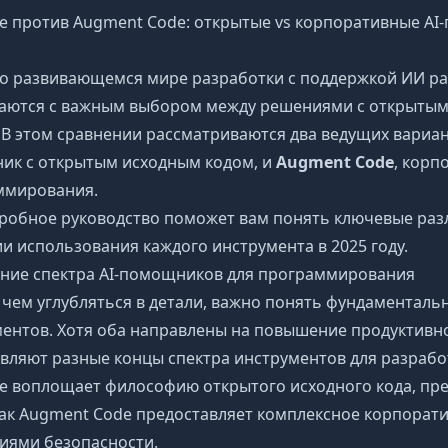
de против Augment Code: открытые vs корпоративные 
о развивающемся мире разработки с поддержкой ИИ ра
ваются с важным выбором между решениями с открытым
 В этом сравнении рассматриваются два ведущих вариа
ик с открытым исходным кодом, и
Augment Code
, корп
ммирования.
робное руководство поможет вам понять ключевые раз
и использования каждого инструмента в 2025 году.
ние спектра AI-помощников для программирования
чем углубляться в детали, важно понять фундаментальн
ентов. Хотя оба направлены на повышение продуктивн
вляют разные концы спектра инструментов для разрабо
de воплощает философию открытого исходного кода, пред
ак Augment Code предоставляет комплексное корпорат
иями безопасности.