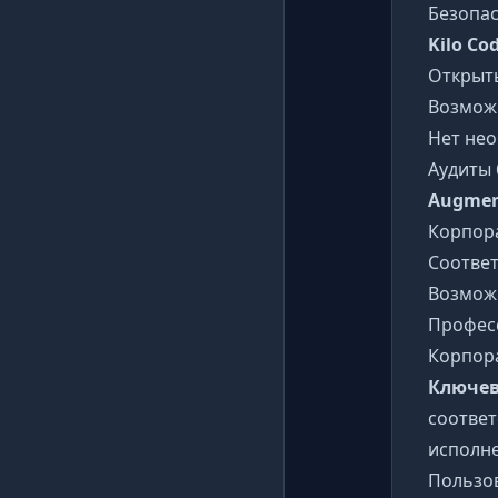
Безопа
Kilo Co
Открыт
Возмож
Нет нео
Аудиты
Augmen
Корпор
Соответ
Возмож
Профес
Корпора
Ключев
соответ
исполне
Пользо