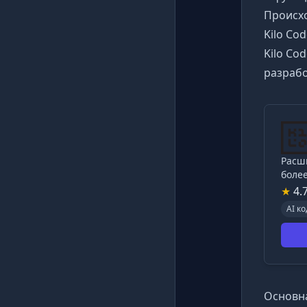
Происх
Kilo Co
Kilo Co
разрабо
Расши
боле
★
4.
AI к
Основна