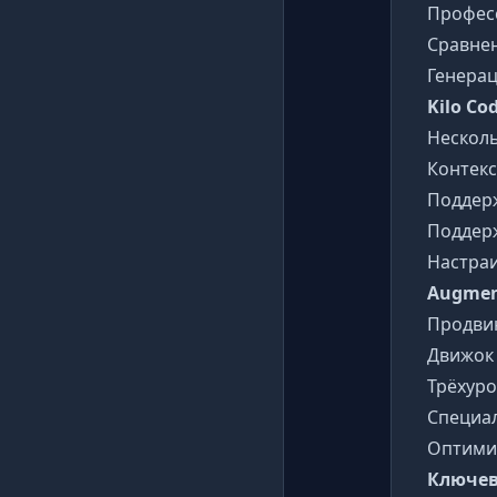
Професс
Сравне
Генерац
Kilo Co
Несколь
Контекс
Поддер
Поддер
Настра
Augmen
Продвин
Движок
Трёхур
Специал
Оптимиз
Ключев