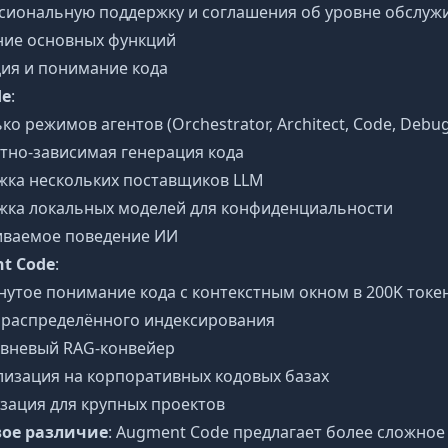
иональную поддержку и соглашения об уровне обслужи
ние основных функций
ия и понимание кода
de
:
ко режимов агентов (Orchestrator, Architect, Code, Debug
тно-зависимая генерация кода
жка нескольких поставщиков LLM
жка локальных моделей для конфиденциальности
иваемое поведение ИИ
t Code
:
утое понимание кода с контекстным окном в 200K токе
 распределённого индексирования
овневый RAG-конвейер
изация на корпоративных кодовых базах
ация для крупных проектов
ое различие
: Augment Code предлагает более сложно