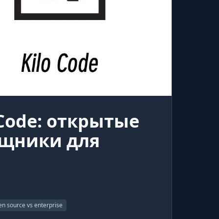
Code: открытые
ощники для
en source vs enterprise